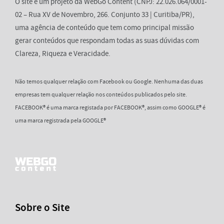
O site é um projeto da WebGo Content (CNPJ: 22.026.064/0001-
02 – Rua XV de Novembro, 266. Conjunto 33 | Curitiba/PR),
uma agência de conteúdo que tem como principal missão
gerar conteúdos que respondam todas as suas dúvidas com
Clareza, Riqueza e Veracidade.
Não temos qualquer relação com Facebook ou Google. Nenhuma das duas
empresas tem qualquer relação nos conteúdos publicados pelo site.
FACEBOOK® é uma marca registada por FACEBOOK®, assim como GOOGLE® é
uma marca registrada pela GOOGLE®
Sobre o Site