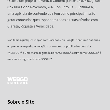
O site é um projeto da WebGo Content (CNPJ: 22.026.064/0001-
02 – Rua XV de Novembro, 266. Conjunto 33 | Curitiba/PR),
uma agência de conteúdo que tem como principal missão
gerar conteúdos que respondam todas as suas dúvidas com
Clareza, Riqueza e Veracidade.
Não temos qualquer relação com Facebook ou Google. Nenhuma das duas
empresas tem qualquer relação nos conteúdos publicados pelo site.
FACEBOOK® é uma marca registada por FACEBOOK®, assim como GOOGLE® é
uma marca registrada pela GOOGLE®
Sobre o Site