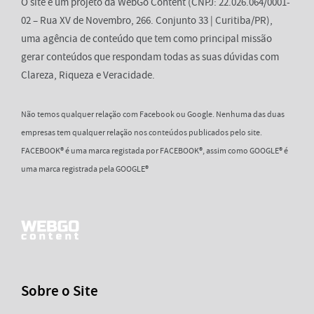
O site é um projeto da WebGo Content (CNPJ: 22.026.064/0001-
02 – Rua XV de Novembro, 266. Conjunto 33 | Curitiba/PR),
uma agência de conteúdo que tem como principal missão
gerar conteúdos que respondam todas as suas dúvidas com
Clareza, Riqueza e Veracidade.
Não temos qualquer relação com Facebook ou Google. Nenhuma das duas
empresas tem qualquer relação nos conteúdos publicados pelo site.
FACEBOOK® é uma marca registada por FACEBOOK®, assim como GOOGLE® é
uma marca registrada pela GOOGLE®
Sobre o Site