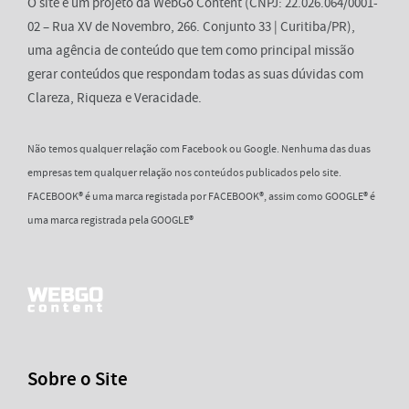
O site é um projeto da WebGo Content (CNPJ: 22.026.064/0001-
02 – Rua XV de Novembro, 266. Conjunto 33 | Curitiba/PR),
uma agência de conteúdo que tem como principal missão
gerar conteúdos que respondam todas as suas dúvidas com
Clareza, Riqueza e Veracidade.
Não temos qualquer relação com Facebook ou Google. Nenhuma das duas
empresas tem qualquer relação nos conteúdos publicados pelo site.
FACEBOOK® é uma marca registada por FACEBOOK®, assim como GOOGLE® é
uma marca registrada pela GOOGLE®
Sobre o Site