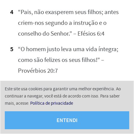
“Pais, não exasperem seus filhos; antes
criem-nos segundo a instrução e o
conselho do Senhor.” – Efésios 6:4
“O homem justo leva uma vida íntegra;
como são felizes os seus filhos!” –
Provérbios 20:7
Este site usa cookies para garantir uma melhor experiência. Ao
continuar a navegar, você está de acordo com isso. Para saber
Versículos da Bíblia que fala sobre
mais, acesse:
Política de privacidade
casamento
ENTENDI
O casamento é um tema central em muitos