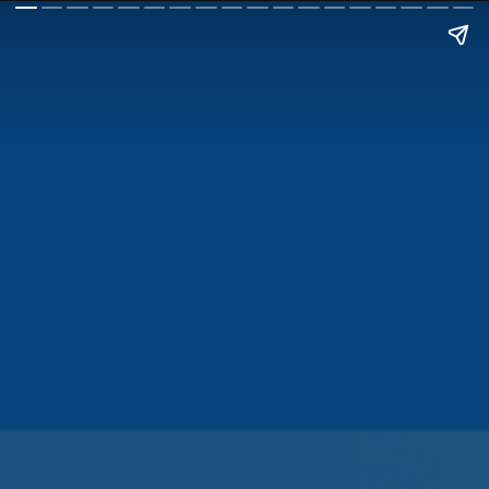
11
motivos para
indicar amigos
NUBANK
ao