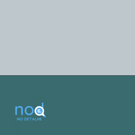
buscam alternativas 
mais rentáveis. A seguir, 
você vai conhecer 4 
delas!
Tesouro Direto 
Selic