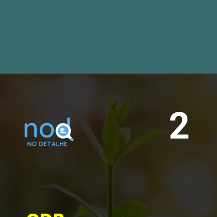
o governo, que devolve 
meses depois com juros. 
O rendimento é de 12,75% 
ao ano, bem superior ao 
da poupança nesse 
mesmo perídoo.
2