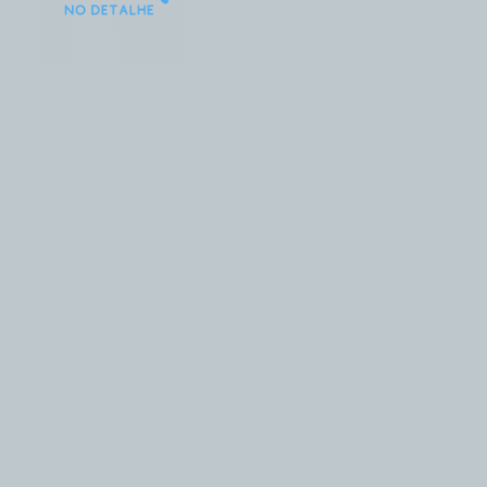
Com a poupança 
chegando ao seu 20º 
mês seguido com 
perdas para a inflação, 
muitos brasileiros 