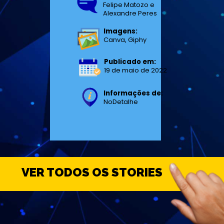
Felipe Matozo e

Alexandre Peres
Imagens:
Canva, Giphy
Publicado em: 
19 de maio de 2022
Informações de:
NoDetalhe
VER TODOS OS STORIES