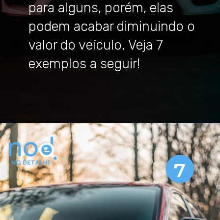
para alguns, porém, elas
podem acabar diminuindo o
valor do veículo. Veja 7
exemplos a seguir!
Opening
https://nodetalhe.com.br/cuidado-estas-7-modificacoes-diminuem-o-valor-do-seu-carro/
7