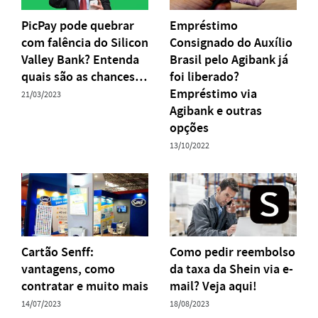
PicPay pode quebrar
Empréstimo
com falência do Silicon
Consignado do Auxílio
Valley Bank? Entenda
Brasil pelo Agibank já
quais são as chances…
foi liberado?
Empréstimo via
21/03/2023
Agibank e outras
opções
13/10/2022
Cartão Senff:
Como pedir reembolso
vantagens, como
da taxa da Shein via e-
contratar e muito mais
mail? Veja aqui!
14/07/2023
18/08/2023