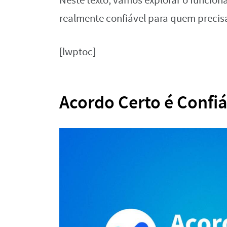
Neste texto, vamos explorar o funcion
realmente confiável para quem preci
[lwptoc]
Acordo Certo é Confiá