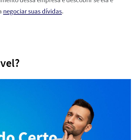
amento dessa empresa e descobrir se ela é
sa
negociar suas dívidas
.
vel?