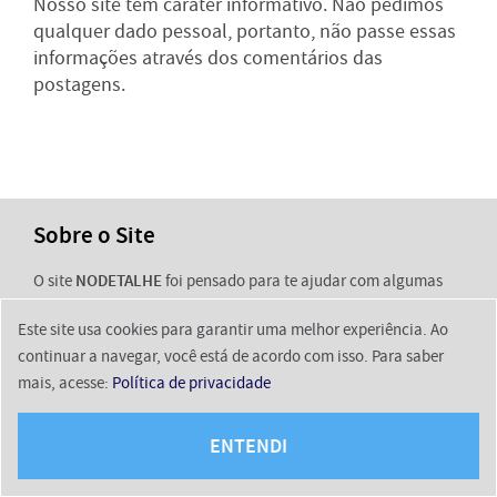
Nosso site tem caráter informativo. Não pedimos
qualquer dado pessoal, portanto, não passe essas
informações através dos comentários das
postagens.
Sobre o Site
O site
NODETALHE
foi pensado para te ajudar com algumas
das decisões mais importantes da sua vida no quesito
Este site usa cookies para garantir uma melhor experiência. Ao
financeiro e para te trazer as informações sobre os benefícios
continuar a navegar, você está de acordo com isso. Para saber
sociais e vantagens oferecidas pelo governo. Nossos
mais, acesse:
Política de privacidade
conteúdos são 100% gratuitos
e
não pedidos nada em troca
.
Mantemos nosso time de jornalistas sempre atentos para que
ENTENDI
a informação esteja sempre atualizada.