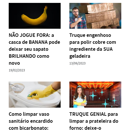
NÃO JOGUE FORA: a
Truque engenhoso
casca de BANANA pode
para polir cobre com
deixar seu sapato
ingrediente da SUA
BRILHANDO como
geladeira
novo
13/06/2023
19/02/2023
Como limpar vaso
TRUQUE GENIAL para
sanitário encardido
limpar a prateleira do
com bicarbonato:
forno: deixe-o