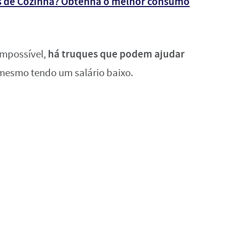
 de Cozinha? Obtenha o melhor consumo
há truques que podem ajudar
impossível,
mesmo tendo um salário baixo.