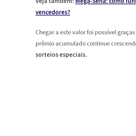
Veja também:
Mega-Sena: como func
vencedores?
Chegar a este valor foi possível graç
prêmio acumulado continue crescend
sorteios especiais.