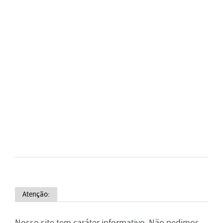
Atenção:
Nosso site tem caráter informativo. Não pedimos