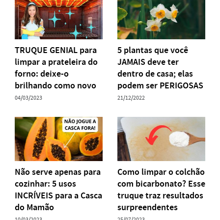
TRUQUE GENIAL para
5 plantas que você
limpar a prateleira do
JAMAIS deve ter
forno: deixe-o
dentro de casa; elas
brilhando como novo
podem ser PERIGOSAS
04/03/2023
21/12/2022
Não serve apenas para
Como limpar o colchão
cozinhar: 5 usos
com bicarbonato? Esse
INCRÍVEIS para a Casca
truque traz resultados
do Mamão
surpreendentes
10/03/2023
25/07/2023