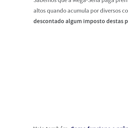
Sabemos que a Mega-Sena paga prêmio
altos quando acumula por diversos c
descontado algum imposto destas 