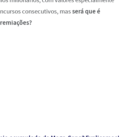
s milionários, com valores especialmente
será que é
oncursos consecutivos, mas
premiações?