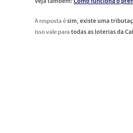
Veja também:
Como funciona o prê
sim, existe uma tributa
A resposta é
todas as loterias da Ca
isso vale para