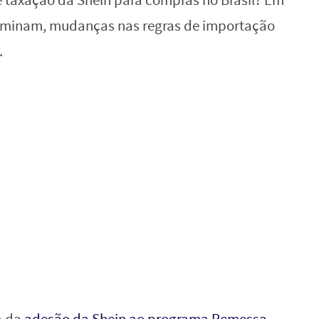
de taxação da Shein para compras no Brasil? Em
minam, mudanças nas regras de importação
.