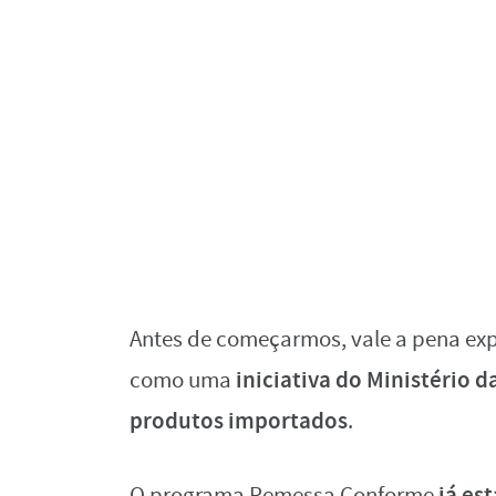
Antes de começarmos, vale a pena ex
iniciativa do Ministério 
como uma
produtos importados
.
já es
O programa Remessa Conforme