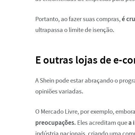
é cru
Portanto, ao fazer suas compras,
ultrapassa o limite de isenção.
E outras lojas de e-
A Shein pode estar abraçando o prog
opiniões variadas.
O Mercado Livre, por exemplo, embor
preocupações.
a 
Eles acreditam que
indústria nacionais, criando uma comp