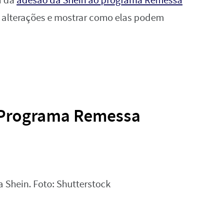
a da
adesão da Shein ao programa Remessa
s alterações e mostrar como elas podem
 Programa Remessa
 Shein. Foto: Shutterstock