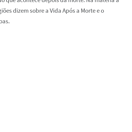
 do que acontece depois da morte. Na matéria a
igiões dizem sobre a Vida Após a Morte e o
oas.