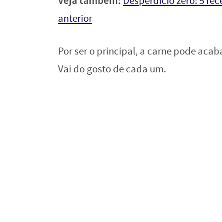
Veja também:
Desperdício zero: 5 re
anterior
Por ser o principal, a carne pode aca
Vai do gosto de cada um.