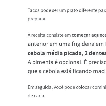
Tacos pode ser um prato diferente par
preparar.
começar aquec
A receita consiste em
anterior em uma frigideira em
cebola média picada, 2 dente
A pimenta é opcional.
É precis
que a cebola está ficando maci
Em seguida, você pode colocar cominho
de cada.