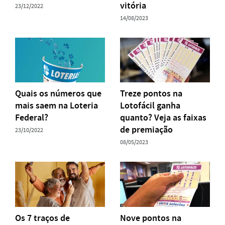
vitória
23/12/2022
14/08/2023
Quais os números que
Treze pontos na
mais saem na Loteria
Lotofácil ganha
Federal?
quanto? Veja as faixas
de premiação
23/10/2022
08/05/2023
Os 7 traços de
Nove pontos na