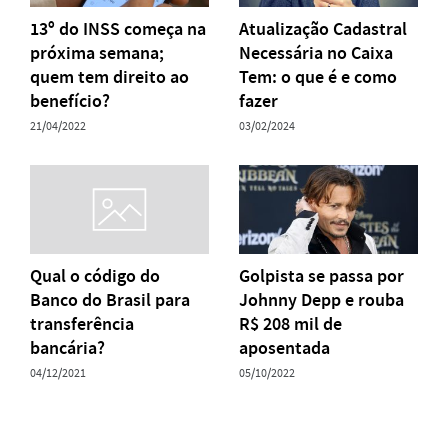
13º do INSS começa na
Atualização Cadastral
próxima semana;
Necessária no Caixa
quem tem direito ao
Tem: o que é e como
benefício?
fazer
21/04/2022
03/02/2024
Qual o código do
Golpista se passa por
Banco do Brasil para
Johnny Depp e rouba
transferência
R$ 208 mil de
bancária?
aposentada
04/12/2021
05/10/2022