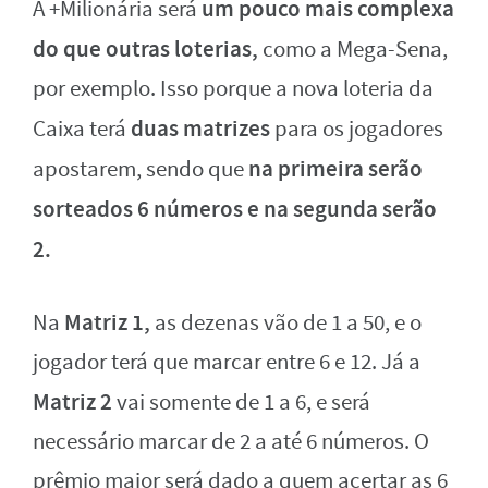
um pouco mais complexa
A +Milionária será
do que outras loterias,
como a Mega-Sena,
por exemplo. Isso porque a nova loteria da
duas matrizes
Caixa terá
para os jogadores
na primeira serão
apostarem, sendo que
sorteados 6 números e na segunda serão
2.
Matriz 1,
Na
as dezenas vão de 1 a 50, e o
jogador terá que marcar entre 6 e 12. Já a
Matriz 2
vai somente de 1 a 6, e será
necessário marcar de 2 a até 6 números. O
prêmio maior será dado a quem acertar as 6