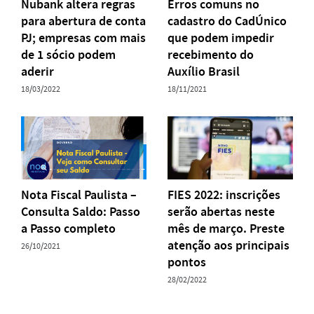
Nubank altera regras
Erros comuns no
para abertura de conta
cadastro do CadÚnico
PJ; empresas com mais
que podem impedir
de 1 sócio podem
recebimento do
aderir
Auxílio Brasil
18/03/2022
18/11/2021
Nota Fiscal Paulista –
FIES 2022: inscrições
Consulta Saldo: Passo
serão abertas neste
a Passo completo
mês de março. Preste
atenção aos principais
26/10/2021
pontos
28/02/2022