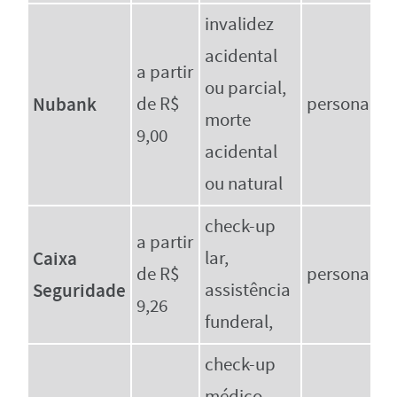
invalidez
acidental
a partir
ou parcial,
Nubank
de R$
personalizá
morte
9,00
acidental
ou natural
check-up
a partir
Caixa
lar,
de R$
personalizá
Seguridade
assistência
9,26
funderal,
check-up
médico,