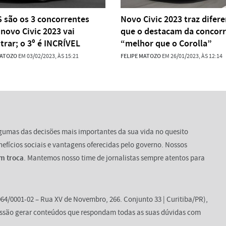
 são os 3 concorrentes
Novo Civic 2023 traz difere
 novo Civic 2023 vai
que o destacam da concorr
trar; o 3º é INCRÍVEL
“melhor que o Corolla”
MATOZO
EM 03/02/2023, ÀS 15:21
FELIPE MATOZO
EM 26/01/2023, ÀS 12:14
lgumas das decisões mais importantes da sua vida no quesito
enefícios sociais e vantagens oferecidas pelo governo. Nossos
m troca
. Mantemos nosso time de jornalistas sempre atentos para
64/0001-02 – Rua XV de Novembro, 266. Conjunto 33 | Curitiba/PR),
ssão gerar conteúdos que respondam todas as suas dúvidas com