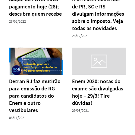
pagamento hoje (28);
de PR, SC e RS
descubra quem recebe
divulgam informações
sobre o imposto. Veja
28/05/2022
todas as novidades
23/12/2021
Detran RJ faz mutirão
Enem 2020: notas do
para emissão de RG
exame são divulgadas
para candidatos do
hoje – 29/3! Tire
Enem e outro
dúvidas!
vestibulares
29/03/2021
03/11/2021