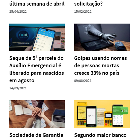
última semana de abril
solicitação?
25/04/2022
15/02/2022
Saque da 5ª parcela do
Golpes usando nomes
Auxílio Emergencial é
de pessoas mortas
liberado para nascidos
cresce 33% no país
em agosto
09/08/2021
14/09/2021
Sociedade de Garantia
Segundo maior banco