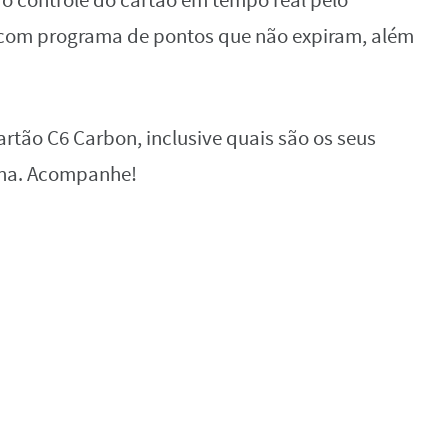
 o controle do cartão em tempo real pelo
a com programa de pontos que não expiram, além
artão C6 Carbon, inclusive quais são os seus
pena. Acompanhe!