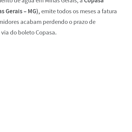
Copasa
mento de água em Minas Gerais, a
 Gerais – MG),
emite todos os meses a fatura
umidores acabam perdendo o prazo de
 via do boleto Copasa.