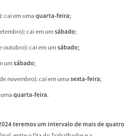
quarta-feira;
): cai em uma
sábado
setembro): cai em um
;
sábado;
e outubro): cai em um
sábado
em um
;
sexta-feira
 de novembro): cai em uma
;
quarta-feira
m uma
.
2024 teremos um intervalo de mais de quatro
inal, entre o Dia do Trabalhador e a