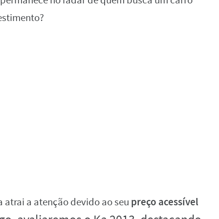
 permanece no radar de quem busca um carro
vestimento?
preço acessível
 atrai a atenção devido ao seu