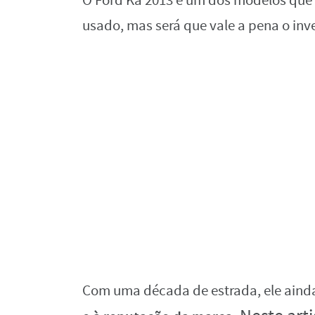
O Ford Ka 2013 é um dos modelos que
usado, mas será que vale a pena o in
Com uma década de estrada, ele ainda