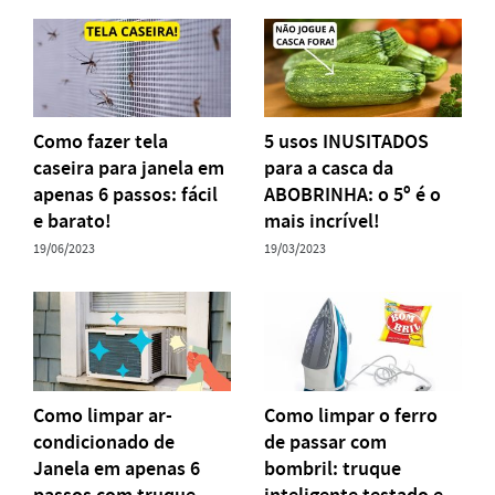
Como fazer tela
5 usos INUSITADOS
caseira para janela em
para a casca da
apenas 6 passos: fácil
ABOBRINHA: o 5º é o
e barato!
mais incrível!
19/06/2023
19/03/2023
Como limpar ar-
Como limpar o ferro
condicionado de
de passar com
Janela em apenas 6
bombril: truque
passos com truque
inteligente testado e