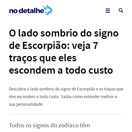
O lado sombrio do signo
de Escorpião: veja 7
traços que eles
escondem a todo custo
Descubra o lado sombrio do signo de Escorpião e os traços que
eles escondem a todo custo. Saiba como entender melhor a
sua personalidade.
Todos os signos do zodíaco têm