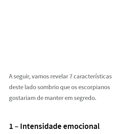
A seguir, vamos revelar 7 características
deste lado sombrio que os escorpianos
gostariam de manter em segredo.
1 – Intensidade emocional