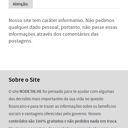
Atenção:
Nosso site tem caráter informativo. Não pedimos
qualquer dado pessoal, portanto, não passe essas
informações através dos comentários das
postagens.
Sobre o Site
O site
NODETALHE
foi pensado para te ajudar com algumas
das decisões mais importantes da sua vida no quesito
financeiro e para te trazer as informações sobre os benefícios
sociais e vantagens oferecidas pelo governo. Nossos
conteúdos são 100% gratuitos
e
não pedidos nada em troca
.