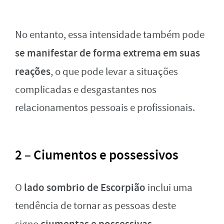
No entanto, essa intensidade também pode
se manifestar de forma extrema em suas
reações
, o que pode levar a situações
complicadas e desgastantes nos
relacionamentos pessoais e profissionais.
2 – Ciumentos e possessivos
lado sombrio de Escorpião
O
inclui uma
tendência de tornar as pessoas deste
ciumentas e possessivas.