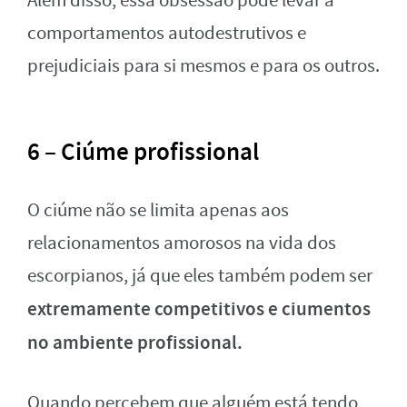
Além disso, essa obsessão pode levar a
comportamentos autodestrutivos e
prejudiciais para si mesmos e para os outros.
6 – Ciúme profissional
O ciúme não se limita apenas aos
relacionamentos amorosos na vida dos
escorpianos, já que eles também podem ser
extremamente competitivos e ciumentos
no ambiente profissional.
Quando percebem que alguém está tendo