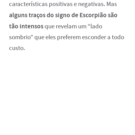
características positivas e negativas. Mas
alguns traços do signo de Escorpião são
tão intensos
que revelam um “lado
sombrio” que eles preferem esconder a todo
custo.