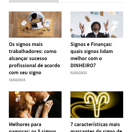
Os signos mais
Signos e Finanças:
trabalhadores: como
quais signos lidam
alcançar sucesso
melhor com o
profissional de acordo
DINHEIRO?
com seu signo
02/02/2023
15/02/2023
Melhores para
7 características mais
namorar: os 5 signos
marcantes do signo de