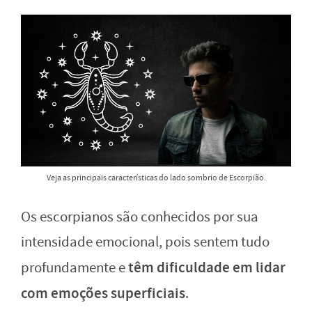
Veja as principais características do lado sombrio de Escorpião.
Os escorpianos são conhecidos por sua
intensidade emocional, pois sentem tudo
têm dificuldade em lidar
profundamente e
com emoções superficiais
.