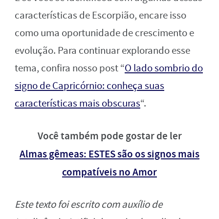
características de Escorpião, encare isso
como uma oportunidade de crescimento e
evolução. Para continuar explorando esse
tema, confira nosso post “
O lado sombrio do
signo de Capricórnio: conheça suas
características mais obscuras
“.
Você também pode gostar de ler
Almas gêmeas: ESTES são os signos mais
compatíveis no Amor
Este texto foi escrito com auxílio de