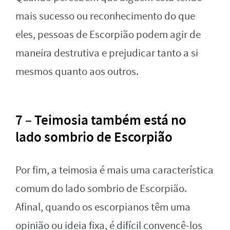
mais sucesso ou reconhecimento do que
eles, pessoas de Escorpião podem agir de
maneira destrutiva e prejudicar tanto a si
mesmos quanto aos outros.
7 – Teimosia também está no
lado sombrio de Escorpião
Por fim, a teimosia é mais uma característica
comum do lado sombrio de Escorpião.
Afinal, quando os escorpianos têm uma
opinião ou ideia fixa, é difícil convencê-los