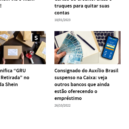
!
truques para quitar suas
contas
18/01/2023
gnifica “GRU
Consignado do Auxílio Brasil
 Retirada” no
suspenso na Caixa: veja
da Shein
outros bancos que ainda
estão oferecendo o
empréstimo
26/10/2022