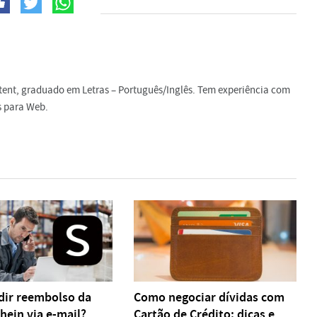
ntent, graduado em Letras – Português/Inglês. Tem experiência com
s para Web.
ir reembolso da
Como negociar dívidas com
hein via e-mail?
Cartão de Crédito: dicas e