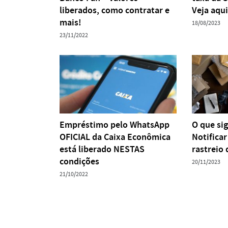
liberados, como contratar e
Veja aqui
mais!
18/08/2023
23/11/2022
Empréstimo pelo WhatsApp
O que si
OFICIAL da Caixa Econômica
Notificar
está liberado NESTAS
rastreio 
condições
20/11/2023
21/10/2022