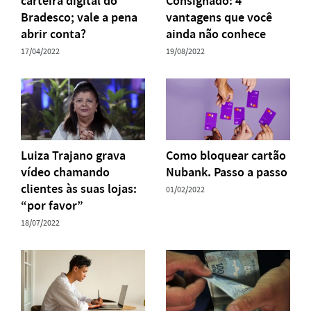
carteira digital do
Consignado: 4
Bradesco; vale a pena
vantagens que você
abrir conta?
ainda não conhece
17/04/2022
19/08/2022
Luiza Trajano grava
Como bloquear cartão
vídeo chamando
Nubank. Passo a passo
clientes às suas lojas:
01/02/2022
“por favor”
18/07/2022