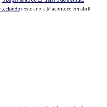
1,
o pagamento do 13º salário do Instituto
já acontece em abril
antecipado
neste ano, e