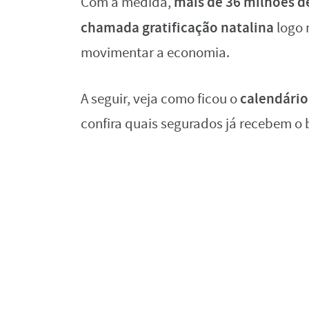
mais de 36 milhões d
Com a medida,
chamada gratificação natalina
logo 
movimentar a economia.
calendário
A seguir, veja como ficou o
confira quais segurados já recebem o b