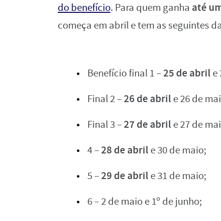
até um
do benefício
. Para quem ganha
começa em abril e tem as seguintes da
25 de abril
Benefício final 1 –
e 
26 de abril
Final 2 –
e 26 de mai
27 de abril
Final 3 –
e 27 de mai
28 de abril
4 –
e 30 de maio;
29 de abril
5 –
e 31 de maio;
6 – 2 de maio e 1º de junho;