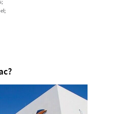
s;
el;
ac?