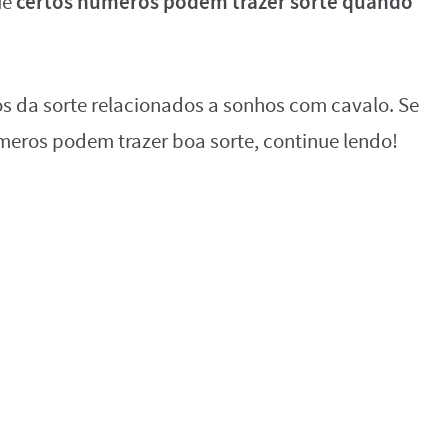
certos números podem trazer sorte quando
ue
s da sorte relacionados a sonhos com cavalo. Se
meros podem trazer boa sorte, continue lendo!