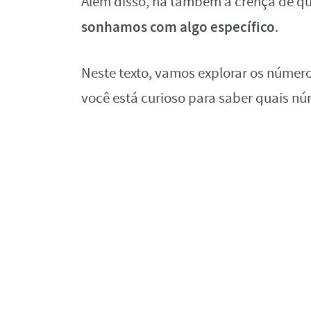
Além disso, há também a crença de q
sonhamos com algo específico
.
Neste texto, vamos explorar os número
você está curioso para saber quais nú