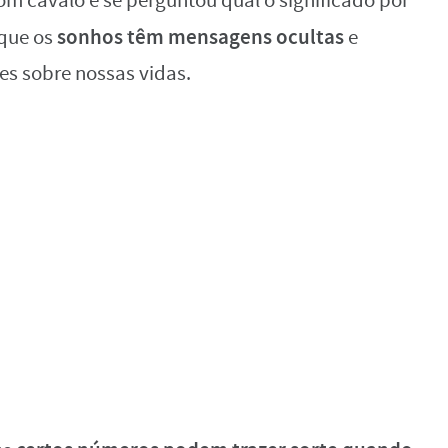
om cavalo e se perguntou qual o significado por
sonhos têm mensagens ocultas
 que os
e
s sobre nossas vidas.