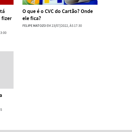
tá
O que é o CVC do Cartão? Onde
fizer
ele fica?
FELIPE MATOZO
EM 23/07/2022, ÀS 17:30
13:00
a
15