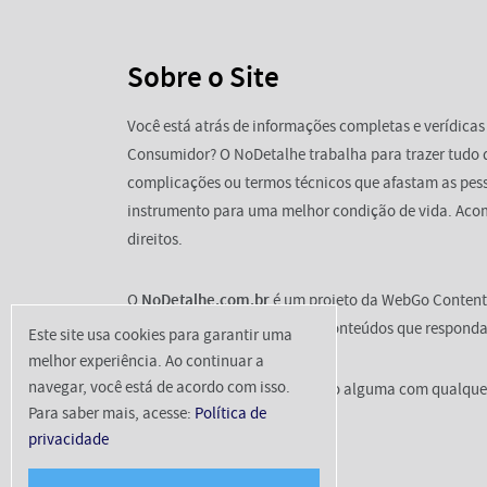
Sobre o Site
Você está atrás de informações completas e verídicas
Consumidor? O NoDetalhe trabalha para trazer tudo 
complicações ou termos técnicos que afastam as pess
instrumento para uma melhor condição de vida. Aco
direitos.
O
NoDetalhe.com.br
é um projeto da WebGo Content 
como principal missão gerar conteúdos que responda
Este site usa cookies para garantir uma
melhor experiência. Ao continuar a
navegar, você está de acordo com isso.
Atenção:
o site não tem relação alguma com qualquer
Para saber mais, acesse:
Política de
esse domínio.
privacidade