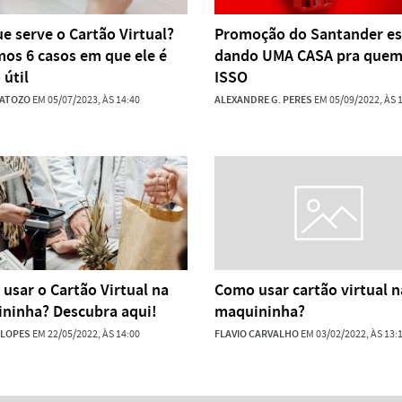
ue serve o Cartão Virtual?
Promoção do Santander es
mos 6 casos em que ele é
dando UMA CASA pra quem 
 útil
ISSO
MATOZO
EM 05/07/2023, ÀS 14:40
ALEXANDRE G. PERES
EM 05/09/2022, ÀS 
 usar o Cartão Virtual na
Como usar cartão virtual n
ninha? Descubra aqui!
maquininha?
 LOPES
EM 22/05/2022, ÀS 14:00
FLAVIO CARVALHO
EM 03/02/2022, ÀS 13: