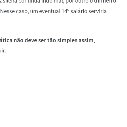
o dinheiro
ileira continua indo mal, por outro
Nesse caso, um eventual 14º salário serviria
ática não deve ser tão simples assim,
ir.