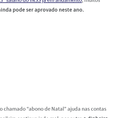
13º salário do INSS já em andamento
, muitos
 ainda pode ser aprovado neste ano.
 do chamado “abono de Natal” ajuda nas contas