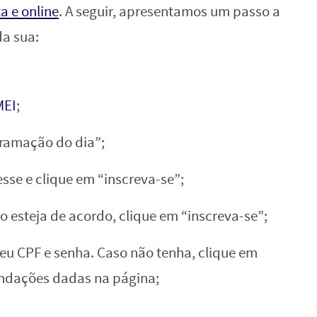
a e online
. A seguir, apresentamos um passo a
da sua:
MEI
;
gramação do dia”;
esse e clique em “inscreva-se”;
o esteja de acordo, clique em “inscreva-se”;
seu CPF e senha. Caso não tenha, clique em
endações dadas na página;