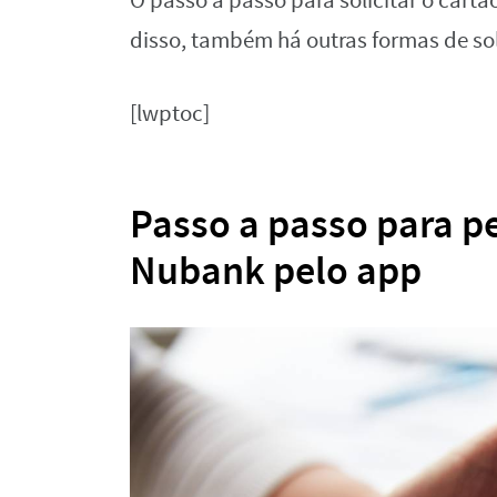
O passo a passo para solicitar o cartã
disso, também há outras formas de sol
[lwptoc]
Passo a passo para pe
Nubank pelo app