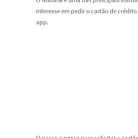
O Nubank é uma das principais institui
interesse em pedir o cartão de crédit
app.