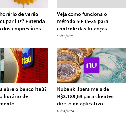
 horário de verão
Veja como funciona o
poupar luz? Entenda
método 50-15-35 para
o dos empresários
controle das finanças
18/10/2021
s abre o banco Itaú?
Nubank libera mais de
o horário de
R$3.189,68 para clientes
amento
direto no aplicativo
05/04/2024