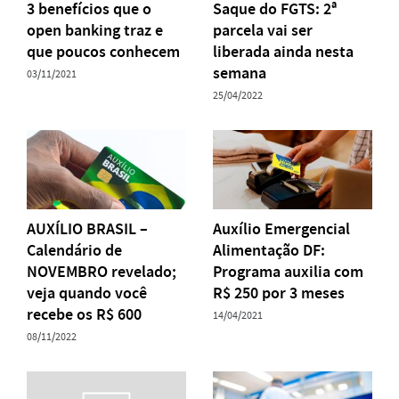
3 benefícios que o
Saque do FGTS: 2ª
open banking traz e
parcela vai ser
que poucos conhecem
liberada ainda nesta
semana
03/11/2021
25/04/2022
AUXÍLIO BRASIL –
Auxílio Emergencial
Calendário de
Alimentação DF:
NOVEMBRO revelado;
Programa auxilia com
veja quando você
R$ 250 por 3 meses
recebe os R$ 600
14/04/2021
08/11/2022