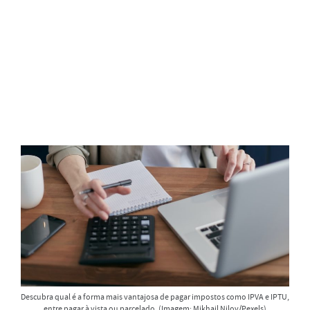
Descubra qual é a forma mais vantajosa de pagar impostos como IPVA e IPTU,
entre pagar à vista ou parcelado. (Imagem: Mikhail Nilov/Pexels)