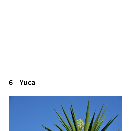
6 – Yuca