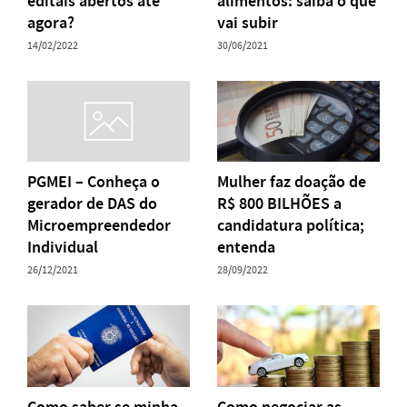
editais abertos até
alimentos: saiba o que
agora?
vai subir
14/02/2022
30/06/2021
PGMEI – Conheça o
Mulher faz doação de
gerador de DAS do
R$ 800 BILHÕES a
Microempreendedor
candidatura política;
Individual
entenda
26/12/2021
28/09/2022
Como saber se minha
Como negociar as