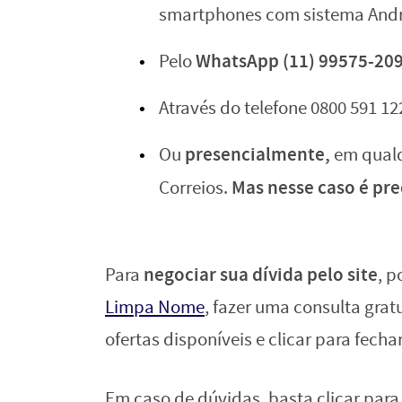
smartphones com sistema Andro
WhatsApp (11) 99575-209
Pelo
Através do telefone 0800 591 12
presencialmente,
Ou
em qualq
Mas
nesse caso é pre
Correios.
negociar sua dívida pelo site
Para
, p
Limpa Nome
, fazer uma consulta grat
ofertas disponíveis e clicar para fecha
Em caso de dúvidas, basta clicar para