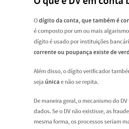
O que é DV em conta 
dígito da conta, que também é con
O
é composto por um ou mais algarismos 
dígito é usado por instituições bancár
corrente ou poupança existe de ver
Além disso, o dígito verificador tamb
única
seja
e não se repita.
De maneira geral, o mecanismo do DV f
dados. Se o DV não existisse, as frau
mesma forma, os processos seriam mai