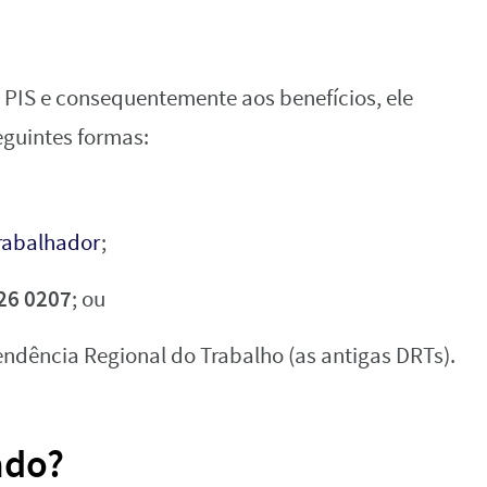
o PIS e consequentemente aos benefícios, ele
eguintes formas:
Trabalhador
;
26 0207
; ou
endência Regional do Trabalho (as antigas DRTs).
ado?