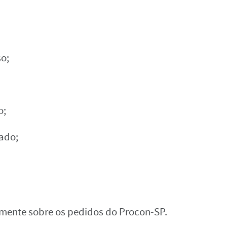
so;
o;
tado;
amente sobre os pedidos do Procon-SP.