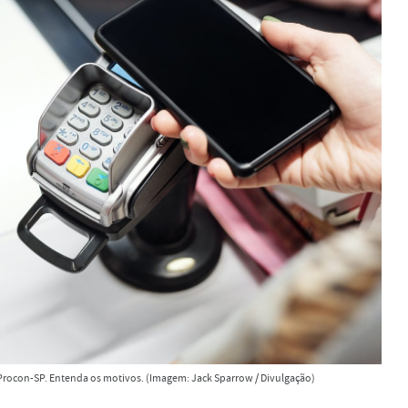
o Procon-SP. Entenda os motivos. (Imagem: Jack Sparrow / Divulgação)