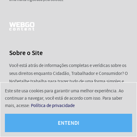
Sobre o Site
Você está atrás de informações completas e verídicas sobre os
seus direitos enquanto Cidadão, Trabalhador e Consumidor? O
NoDetalhe trabalha para trazer tudo de uma forma simples e
direta. Conteúdos importantes sem complicações ou termos
Este site usa cookies para garantir uma melhor experiência. Ao
técnicos que afastam as pessoas e não possibilitam o acesso à
continuar a navegar, você está de acordo com isso. Para saber
informação que serve de instrumento para uma melhor
mais, acesse:
Política de privacidade
condição de vida. Acompanhe nossos conteúdos e entenda um
pouco mais sobre os seus direitos.
ENTENDI